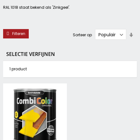
RAL 1018 staat bekend als 'Zinkgeel'.
Filteren
Va
Sorteer op
la
na
ho
SELECTIE VERFIJNEN
sor
1
product